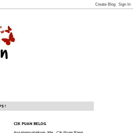
S !
CIK PUAN BELOG
Assalamualaikum. Me . Cik Puan Rann