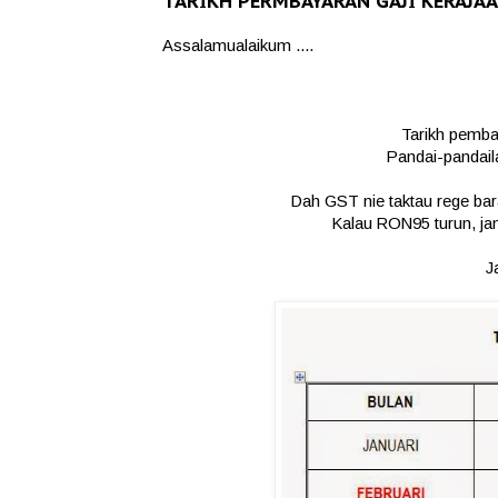
TARIKH PERMBAYARAN GAJI KERAJAA
Assalamualaikum ....
Tarikh pemba
Pandai-pandai
Dah GST nie taktau rege bar
Kalau RON95 turun, jan
J