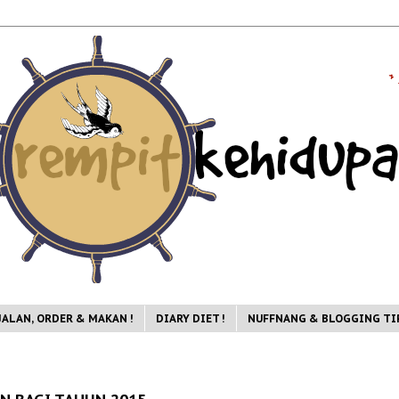
JALAN, ORDER & MAKAN !
DIARY DIET !
NUFFNANG & BLOGGING TIP