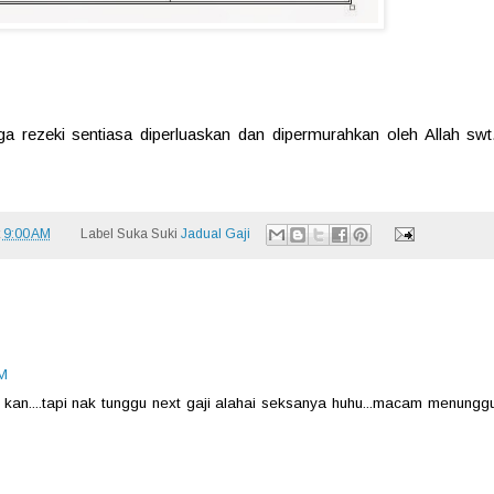
a rezeki sentiasa diperluaskan dan dipermurahkan oleh Allah swt
t
9:00 AM
Label Suka Suki
Jadual Gaji
M
kan....tapi nak tunggu next gaji alahai seksanya huhu...macam menungg