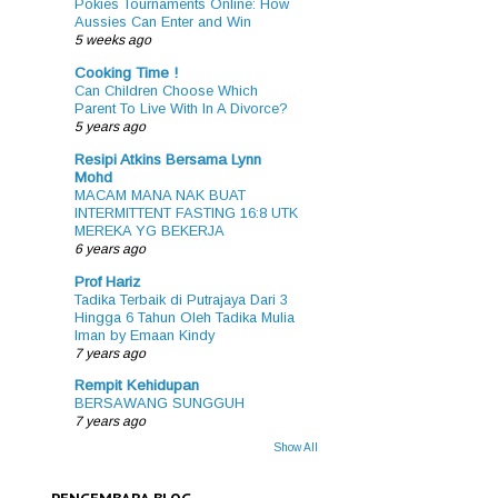
Pokies Tournaments Online: How
Aussies Can Enter and Win
5 weeks ago
Cooking Time !
Can Children Choose Which
Parent To Live With In A Divorce?
5 years ago
Resipi Atkins Bersama Lynn
Mohd
MACAM MANA NAK BUAT
INTERMITTENT FASTING 16:8 UTK
MEREKA YG BEKERJA
6 years ago
Prof Hariz
Tadika Terbaik di Putrajaya Dari 3
Hingga 6 Tahun Oleh Tadika Mulia
Iman by Emaan Kindy
7 years ago
Rempit Kehidupan
BERSAWANG SUNGGUH
7 years ago
Show All