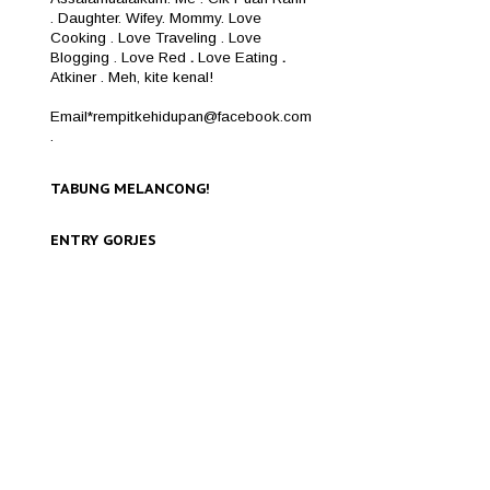
. Daughter. Wifey. Mommy. Love
Cooking . Love Traveling . Love
Blogging . Love Red
.
Love Eating
.
Atkiner . Meh, kite kenal!
Email*rempitkehidupan@facebook.com
.
TABUNG MELANCONG!
ENTRY GORJES